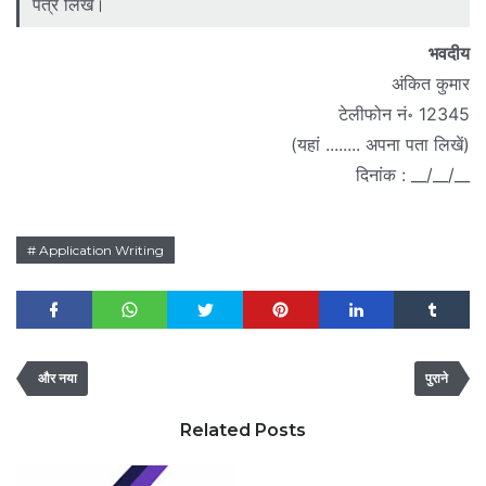
पत्र लिखें।
भवदीय
अंकित कुमार
टेलीफोन नं॰ 12345
(यहां ........ अपना पता लिखें)
दिनांक : __/__/__
Application Writing
और नया
पुराने
Related Posts