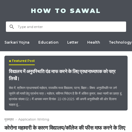
HOW TO SAWAL
Sarkari Yojna
Education
Letter
Health
Technology
Featured Post
विद्यालय में अनुपस्थिति दंड माफ करने के लिए प्रधानाध्यापक को पत्र
लिखें।
सेवा में, श्रीमान प्रधानाचार्य महोदय, राजकीय मध्य विद्यालय, पटना, बिहार। विषय: अनुपस्थिति पर लगे
जुर्माने की माफी हेतु प्रार्थना पत्र। महोदय, सविनय निवेदन है कि मैं अंकित कुमार, कक्षा नवमी का छात्र हूं,
क्रमांक संख्या 02। मैं आपका ध्यान दिनांक 22-09-2025 की अपनी अनुपस्थिति की ओर दिलाना
चाहता हूं,…
मुख्यपृष्ठ
›
Application Writing
कोरोना महामारी के कारण विद्यालय/कॉलेज की फीस माफ करने के लिए